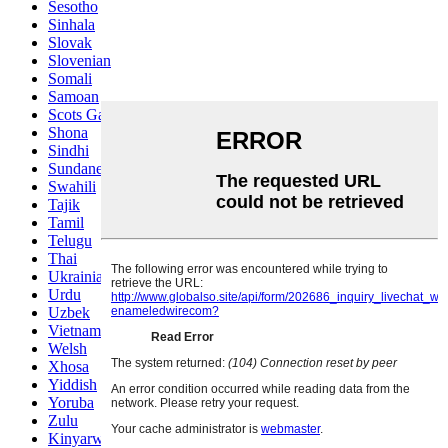
Sesotho
Sinhala
Slovak
Slovenian
Somali
Samoan
Scots Gaelic
Shona
Sindhi
Sundanese
Swahili
Tajik
Tamil
Telugu
Thai
Ukrainian
Urdu
Uzbek
Vietnamese
Welsh
Xhosa
Yiddish
Yoruba
Zulu
Kinyarwanda