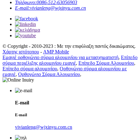
Τηλέφωνο:
0086-512-63056903
E-mail:
vivianleng@wjxinyu.com.cn
© Copyright - 2010-2023 : Με την επιφύλαξη παντός δικαιώματος.
Χάρτης ιστότοπου
-
AMP Mobile
Εμαγιέ ορθογώνιο σύρμα αλουμινίου για μετασχηματιστή
,
Επίπεδο
σύρμα περιέλιξης αλουμινίου εμαγιέ
,
Επίπεδο Σύρμα Αλουμινίου
,
Επίπεδο σύρμα αλουμινίου
,
Ορθογώνιο σύρμα αλουμινίου με
εμαγιέ
,
Ορθογώνιο Σύρμα Αλουμινίου
,
E-mail
E-mail
vivianleng@wjxinyu.com.cn