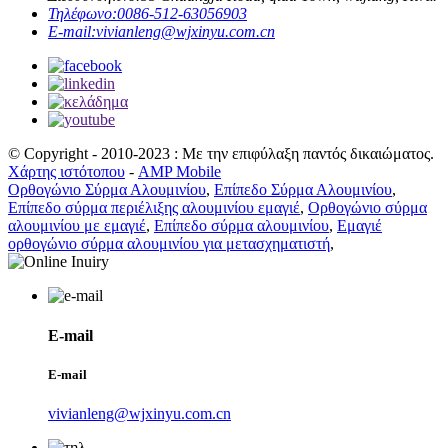
Τηλέφωνο:
0086-512-63056903
E-mail:
vivianleng@wjxinyu.com.cn
© Copyright - 2010-2023 : Με την επιφύλαξη παντός δικαιώματος.
Χάρτης ιστότοπου
-
AMP Mobile
Ορθογώνιο Σύρμα Αλουμινίου
,
Επίπεδο Σύρμα Αλουμινίου
,
Επίπεδο σύρμα περιέλιξης αλουμινίου εμαγιέ
,
Ορθογώνιο σύρμα
αλουμινίου με εμαγιέ
,
Επίπεδο σύρμα αλουμινίου
,
Εμαγιέ
ορθογώνιο σύρμα αλουμινίου για μετασχηματιστή
,
E-mail
E-mail
vivianleng@wjxinyu.com.cn