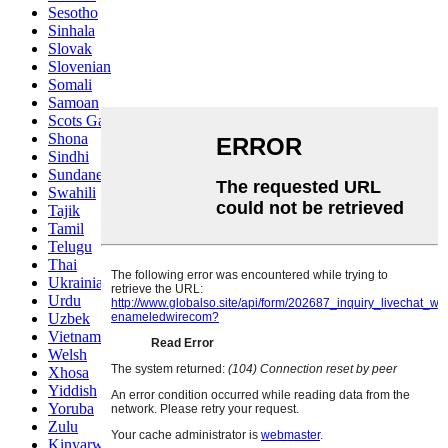
Sesotho
Sinhala
Slovak
Slovenian
Somali
Samoan
Scots Gaelic
Shona
Sindhi
Sundanese
Swahili
Tajik
Tamil
Telugu
Thai
Ukrainian
Urdu
Uzbek
Vietnamese
Welsh
Xhosa
Yiddish
Yoruba
Zulu
Kinyarwanda