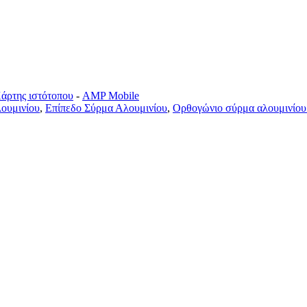
άρτης ιστότοπου
-
AMP Mobile
ουμινίου
,
Επίπεδο Σύρμα Αλουμινίου
,
Ορθογώνιο σύρμα αλουμινίου 