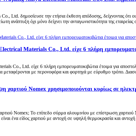
s Co., Ltd. δημοσίευσε την ετήσια έκθεση απόδοσης, δείχνοντας ότι 
τη ανάπτυξη όχι μόνο δείχνει την ανταγωνιστικότητα της εταιρείας σ
lectrical Materials Co., Ltd. είχε 6 πλήρη εμπορευμα
aterials Co., Ltd. είχε 6 πλήρη εμπορευματοκιβώτια έτοιμα για αποσ
να μεταφέρονται με περονοφόρα και φορτηγά με εύρυθμο τρόπο. Διασφ
υψη χαρτιού Nomex χρησιμοποιούνται κυρίως σε ηλεκ
χαρτιού Nomex; Το επίπεδο σύρμα αλουμινίου με επίστρωση χαρτιού N
ίναι ένα είδος χαρτιού με αντοχή σε υψηλή θερμοκρασία και αντοχή