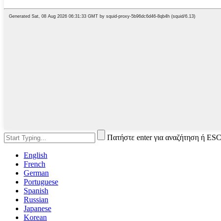
Πατήστε enter για αναζήτηση ή ESC
English
French
German
Portuguese
Spanish
Russian
Japanese
Korean