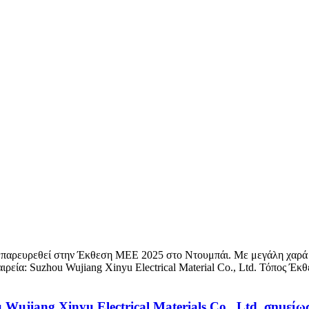
θα παρευρεθεί στην Έκθεση MEE 2025 στο Ντουμπάι. Με μεγάλη χαρά 
ιρεία: Suzhou Wujiang Xinyu Electrical Material Co., Ltd. Τόπος Έκθε
u Wujiang Xinyu Electrical Materials Co., Ltd. σημε