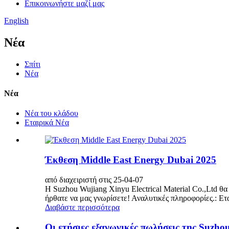
Επικοινωνήστε μαζί μας
English
Νέα
Σπίτι
Νέα
Νέα
Νέα του κλάδου
Εταιρικά Νέα
Έκθεση Middle East Energy Dubai 2025
από διαχειριστή στις 25-04-07
Η Suzhou Wujiang Xinyu Electrical Material Co.,Ltd 
ήρθατε να μας γνωρίσετε! Αναλυτικές πληροφορίες.: Ετα
Διαβάστε περισσότερα
Οι ετήσιες εξαγωγικές πωλήσεις της Suzho