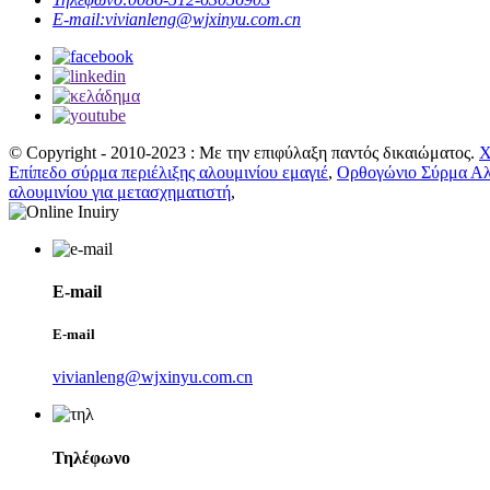
E-mail:
vivianleng@wjxinyu.com.cn
© Copyright - 2010-2023 : Με την επιφύλαξη παντός δικαιώματος.
Χ
Επίπεδο σύρμα περιέλιξης αλουμινίου εμαγιέ
,
Ορθογώνιο Σύρμα Αλ
αλουμινίου για μετασχηματιστή
,
E-mail
E-mail
vivianleng@wjxinyu.com.cn
Τηλέφωνο