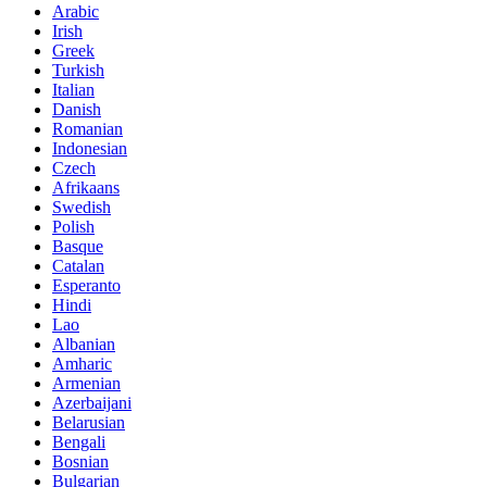
Arabic
Irish
Greek
Turkish
Italian
Danish
Romanian
Indonesian
Czech
Afrikaans
Swedish
Polish
Basque
Catalan
Esperanto
Hindi
Lao
Albanian
Amharic
Armenian
Azerbaijani
Belarusian
Bengali
Bosnian
Bulgarian