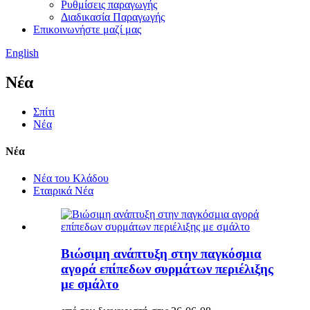
Ρυθμίσεις παραγωγής
Διαδικασία Παραγωγής
Επικοινωνήστε μαζί μας
English
Νέα
Σπίτι
Νέα
Νέα
Νέα του Κλάδου
Εταιρικά Νέα
Βιώσιμη ανάπτυξη στην παγκόσμια
αγορά επίπεδων συρμάτων περιέλιξης
με σμάλτο