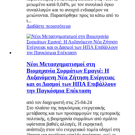
μειωμένο κατά 0,04%, με τον συνολικό όγκο
συναλλαγών και το ανοιχτό ενδιαφέρον να
μειώνονται. Παρασύρθηκε προς τα κάτω από το
t...
Διαβάστε περισσότερα
Νέοι Μετασχηματισμοί στη
Βιομηχανία Συρμάτων Εμαγιέ: Η
Αυξανόμενη Νέα Ζήτηση Ενέργειας
και οι Δασμοί των ΗΠΑ Επιβάλλουν
την Παγκόσμια Επέκταση
από τον διαχειριστή στις 25-04-24
Στο πλαίσιο της παγκόσμιας ενεργειακής
μετάβασης και των προσαρμογών της εμπορικής
πολιτικής, η βιομηχανία συρμάτων από σμάλτο
υφίσταται βαθιές αλλαγές. Η εκρηκτική
ανάπτυξη στον νέο ενεργειακό τομέα οδηγεί στη
ζήτηση για προϊόντα υψηλής ποιότητας, ενώ οι