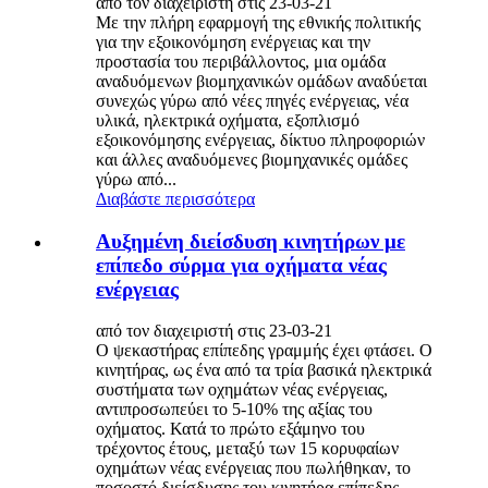
από τον διαχειριστή στις 23-03-21
Με την πλήρη εφαρμογή της εθνικής πολιτικής
για την εξοικονόμηση ενέργειας και την
προστασία του περιβάλλοντος, μια ομάδα
αναδυόμενων βιομηχανικών ομάδων αναδύεται
συνεχώς γύρω από νέες πηγές ενέργειας, νέα
υλικά, ηλεκτρικά οχήματα, εξοπλισμό
εξοικονόμησης ενέργειας, δίκτυο πληροφοριών
και άλλες αναδυόμενες βιομηχανικές ομάδες
γύρω από...
Διαβάστε περισσότερα
Αυξημένη διείσδυση κινητήρων με
επίπεδο σύρμα για οχήματα νέας
ενέργειας
από τον διαχειριστή στις 23-03-21
Ο ψεκαστήρας επίπεδης γραμμής έχει φτάσει. Ο
κινητήρας, ως ένα από τα τρία βασικά ηλεκτρικά
συστήματα των οχημάτων νέας ενέργειας,
αντιπροσωπεύει το 5-10% της αξίας του
οχήματος. Κατά το πρώτο εξάμηνο του
τρέχοντος έτους, μεταξύ των 15 κορυφαίων
οχημάτων νέας ενέργειας που πωλήθηκαν, το
ποσοστό διείσδυσης του κινητήρα επίπεδης