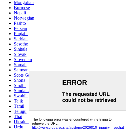
Mongolian
Burmese
Nepali
Norwegian
Pashto
Persian
Punjabi
Serbian
Sesotho
Sinhala
Slovak
Slovenian
Somali
Samoan
Scots Gaelic
Shona
Sindhi
Sundanese
Swahili
Tajik
Tamil
Telugu
Thai
Ukrainian
Urdu