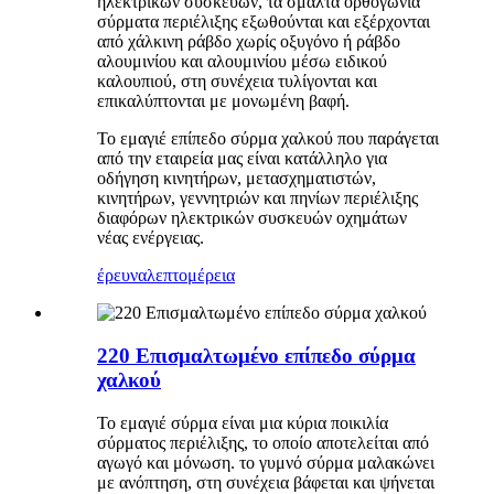
ηλεκτρικών συσκευών, τα σμάλτα ορθογώνια
σύρματα περιέλιξης εξωθούνται και εξέρχονται
από χάλκινη ράβδο χωρίς οξυγόνο ή ράβδο
αλουμινίου και αλουμινίου μέσω ειδικού
καλουπιού, στη συνέχεια τυλίγονται και
επικαλύπτονται με μονωμένη βαφή.
Το εμαγιέ επίπεδο σύρμα χαλκού που παράγεται
από την εταιρεία μας είναι κατάλληλο για
οδήγηση κινητήρων, μετασχηματιστών,
κινητήρων, γεννητριών και πηνίων περιέλιξης
διαφόρων ηλεκτρικών συσκευών οχημάτων
νέας ενέργειας.
έρευνα
λεπτομέρεια
220 Επισμαλτωμένο επίπεδο σύρμα
χαλκού
Το εμαγιέ σύρμα είναι μια κύρια ποικιλία
σύρματος περιέλιξης, το οποίο αποτελείται από
αγωγό και μόνωση. το γυμνό σύρμα μαλακώνει
με ανόπτηση, στη συνέχεια βάφεται και ψήνεται