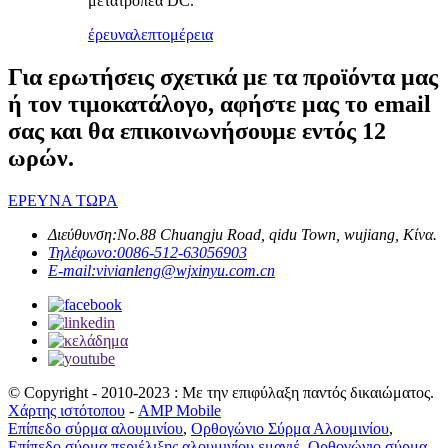
μετατροπέα DC.
έρευνα
λεπτομέρεια
Για ερωτήσεις σχετικά με τα προϊόντα μας
ή τον τιμοκατάλογο, αφήστε μας το email
σας και θα επικοινωνήσουμε εντός 12
ωρών.
ΕΡΕΥΝΑ ΤΩΡΑ
Διεύθυνση:
No.88 Chuangju Road, qidu Town, wujiang, Κίνα.
Τηλέφωνο:
0086-512-63056903
E-mail:
vivianleng@wjxinyu.com.cn
© Copyright - 2010-2023 : Με την επιφύλαξη παντός δικαιώματος.
Χάρτης ιστότοπου
-
AMP Mobile
Επίπεδο σύρμα αλουμινίου
,
Ορθογώνιο Σύρμα Αλουμινίου
,
Επίπεδο σύρμα περιέλιξης αλουμινίου εμαγιέ
,
Ορθογώνιο σύρμα