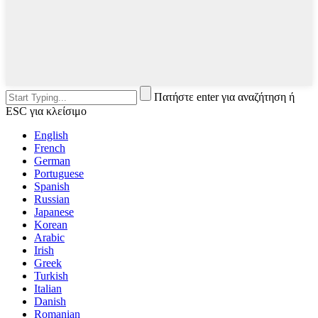
Πατήστε enter για αναζήτηση ή
ESC για κλείσιμο
English
French
German
Portuguese
Spanish
Russian
Japanese
Korean
Arabic
Irish
Greek
Turkish
Italian
Danish
Romanian