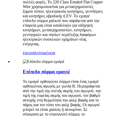
πολλές φορές. Το 220 Class Emaled Flat Copper
Wire χρησιμοποιείται για μετασχηματιστές
ξηρού τύπου, ηλεκτρικούς κινητήρες, γεννήτριες
και κινητήρες υβριδικής ή EV. Το εμαγιέ
επίπεδο σύρμα χαλκού που παράγεται από την
εταιρεία μας είναι κατάλληλο για οδήγηση
κινητήρων, μετασχηματιστών, κινητήρων,
γεννητριών και πηνίων περιέλιξης διαφόρων
ηλεκτρικών συσκευών οχημάτων νέας
ενέργειας.
έρευνα
λεπτομέρεια
Επίπεδο σύρμα εμαγιέ
Το εμαγιέ ορθογώνιο σύρμα είναι ένας εμαγιέ
ορθογώνιος αγωγός με γωνία R. Περιγράφεται
από την τιμή της στενής ακμής του αγωγού, την
τιμή της ευρείας ακμής του αγωγού, τον βαθμό
αντοχής στη θερμότητα του φιλμ βαφής και το
πάχος και τον τύπο του φιλμ βαφής. Οι αγωγοί
μπορεί να είναι χαλκός ή αλουμίνιο. Σε
σύγκριση με το στρογγυλό σύρμα, το