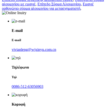
αλουμινίου με εμαγιέ
,
Επίπεδο Σύρμα Αλουμινίου
,
Εμαγιέ
ορθογώνιο σύρμα αλουμινίου για μετασχηματιστή
,
E-mail
E-mail
vivianleng@wjxinyu.com.cn
Τηλέφωνο
Τηλ
0086-512-63056903
Κορυφή