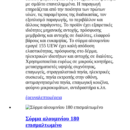
με σμάλτο επανειλημμένα. Η παραγωγή
επηρεάζεται από την ποιότητα των πρώτων
υλών, τις παραμέτρους της διαδικασίας, τον
εξοπλισμό παραγωγής, το περιβάλλον και
άλλους παράγοντες. Το προϊόν έχει εξαιρετικές
ιδιότητες μηχανικής αντοχής, πρόσφυσης
μεμβράνης και αντοχής σε διαλύτες, ελαφρού
βάρους και ευκαμψίας. Το σύρμα αλουμινίου
εμαγιέ 155 UEW έχει καλή απόδοση
ελαστικότητας, πρόσφυσης στο δέρμα,
ηλεκτρικών ιδιοτήτων και αντοχής σε διαλύτες.
Χρησιμοποιείται ευρέως σε μικρούς κινητήρες,
μετασχηματιστές υψηλής συχνότητας,
επαγωγείς, στραγγαλιστικά πηνία, ηλεκτρικές
συσκευές, πηνία εκτροπής στην οθόνη,
αντιμαγνητισμένα πηνία, επαγωγική κουζίνα,
φούρνο μικροκυμάτων, αντιδραστήρα κ.λπ.
έρευνα
λεπτομέρεια
Σύρμα αλουμινίου 180
επισμαλτωμένο