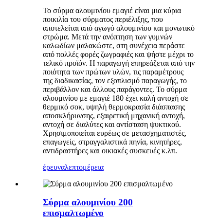
Το σύρμα αλουμινίου εμαγιέ είναι μια κύρια
ποικιλία του σύρματος περιέλιξης, που
αποτελείται από αγωγό αλουμινίου και μονωτικό
στρώμα. Μετά την ανόπτηση των γυμνών
καλωδίων μαλακώστε, στη συνέχεια περάστε
από πολλές φορές ζωγραφιές και ψήστε μέχρι το
τελικό προϊόν. Η παραγωγή επηρεάζεται από την
ποιότητα των πρώτων υλών, τις παραμέτρους
της διαδικασίας, τον εξοπλισμό παραγωγής, το
περιβάλλον και άλλους παράγοντες. Το σύρμα
αλουμινίου με εμαγιέ 180 έχει καλή αντοχή σε
θερμικό σοκ, υψηλή θερμοκρασία διάσπασης
αποσκλήρυνσης, εξαιρετική μηχανική αντοχή,
αντοχή σε διαλύτες και αντίσταση ψυκτικού.
Χρησιμοποιείται ευρέως σε μετασχηματιστές,
επαγωγείς, στραγγαλιστικά πηνία, κινητήρες,
αντιδραστήρες και οικιακές συσκευές κ.λπ.
έρευνα
λεπτομέρεια
Σύρμα αλουμινίου 200
επισμαλτωμένο