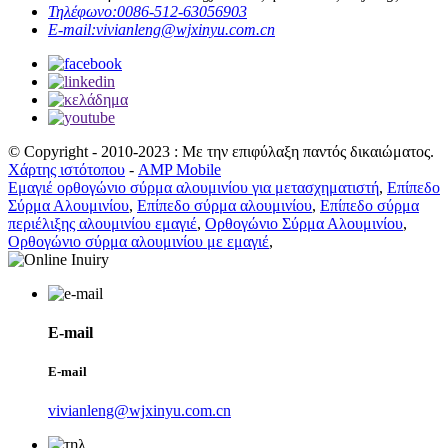
Τηλέφωνο:
0086-512-63056903
E-mail:
vivianleng@wjxinyu.com.cn
© Copyright - 2010-2023 : Με την επιφύλαξη παντός δικαιώματος.
Χάρτης ιστότοπου
-
AMP Mobile
Εμαγιέ ορθογώνιο σύρμα αλουμινίου για μετασχηματιστή
,
Επίπεδο
Σύρμα Αλουμινίου
,
Επίπεδο σύρμα αλουμινίου
,
Επίπεδο σύρμα
περιέλιξης αλουμινίου εμαγιέ
,
Ορθογώνιο Σύρμα Αλουμινίου
,
Ορθογώνιο σύρμα αλουμινίου με εμαγιέ
,
E-mail
E-mail
vivianleng@wjxinyu.com.cn