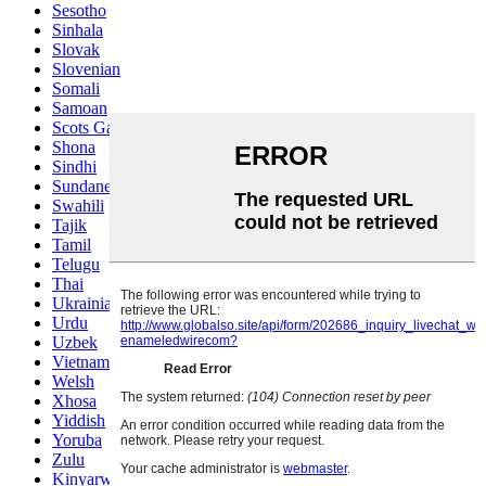
Sesotho
Sinhala
Slovak
Slovenian
Somali
Samoan
Scots Gaelic
Shona
Sindhi
Sundanese
Swahili
Tajik
Tamil
Telugu
Thai
Ukrainian
Urdu
Uzbek
Vietnamese
Welsh
Xhosa
Yiddish
Yoruba
Zulu
Kinyarwanda