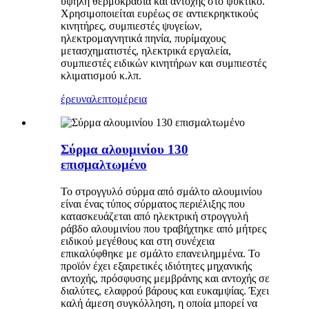
υψηλή θερμοκρασία και αντοχής στο ψυκτικό.
Χρησιμοποιείται ευρέως σε αντιεκρηκτικούς
κινητήρες, συμπιεστές ψυγείων,
ηλεκτρομαγνητικά πηνία, πυρίμαχους
μετασχηματιστές, ηλεκτρικά εργαλεία,
συμπιεστές ειδικών κινητήρων και συμπιεστές
κλιματισμού κ.λπ.
έρευνα
λεπτομέρεια
Σύρμα αλουμινίου 130
επισμαλτωμένο
Το στρογγυλό σύρμα από σμάλτο αλουμινίου
είναι ένας τύπος σύρματος περιέλιξης που
κατασκευάζεται από ηλεκτρική στρογγυλή
ράβδο αλουμινίου που τραβήχτηκε από μήτρες
ειδικού μεγέθους και στη συνέχεια
επικαλύφθηκε με σμάλτο επανειλημμένα. Το
προϊόν έχει εξαιρετικές ιδιότητες μηχανικής
αντοχής, πρόσφυσης μεμβράνης και αντοχής σε
διαλύτες, ελαφρού βάρους και ευκαμψίας. Έχει
καλή άμεση συγκόλληση, η οποία μπορεί να