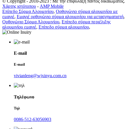
© Copyright - 2010-2023 : Με την επιφύλαξη παντός δικαιώματος.
Χάρτης ιστότοπου
-
AMP Mobile
Επίπεδο Σύρμα Αλουμινίου
,
Ορθογώνιο σύρμα αλουμινίου με
εμαγιέ
,
Εμαγιέ ορθογώνιο σύρμα αλουμινίου για μετασχηματιστή
,
Ορθογώνιο Σύρμα Αλουμινίου
,
Επίπεδο σύρμα περιέλιξης
αλουμινίου εμαγιέ
,
Επίπεδο σύρμα αλουμινίου
,
E-mail
E-mail
vivianleng@wjxinyu.com.cn
Τηλέφωνο
Τηλ
0086-512-63056903