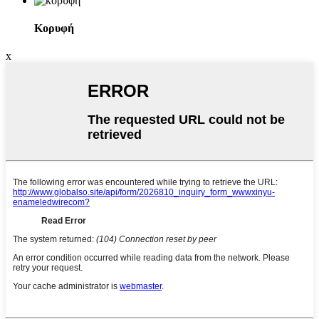
Κορυφή
x