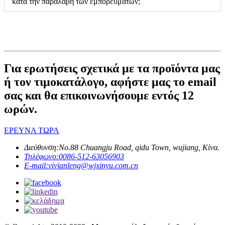
κατά την παραλαβή των εμπορευμάτων;
Για ερωτήσεις σχετικά με τα προϊόντα μας
ή τον τιμοκατάλογο, αφήστε μας το email
σας και θα επικοινωνήσουμε εντός 12
ωρών.
ΕΡΕΥΝΑ ΤΩΡΑ
Διεύθυνση:
No.88 Chuangju Road, qidu Town, wujiang, Κίνα.
Τηλέφωνο:
0086-512-63056903
E-mail:
vivianleng@wjxinyu.com.cn