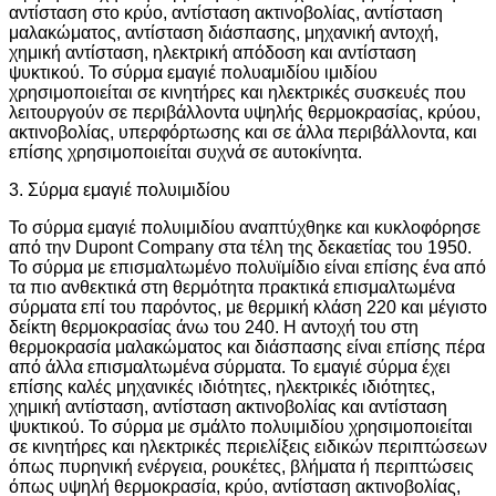
αντίσταση στο κρύο, αντίσταση ακτινοβολίας, αντίσταση
μαλακώματος, αντίσταση διάσπασης, μηχανική αντοχή,
χημική αντίσταση, ηλεκτρική απόδοση και αντίσταση
ψυκτικού. Το σύρμα εμαγιέ πολυαμιδίου ιμιδίου
χρησιμοποιείται σε κινητήρες και ηλεκτρικές συσκευές που
λειτουργούν σε περιβάλλοντα υψηλής θερμοκρασίας, κρύου,
ακτινοβολίας, υπερφόρτωσης και σε άλλα περιβάλλοντα, και
επίσης χρησιμοποιείται συχνά σε αυτοκίνητα.
3. Σύρμα εμαγιέ πολυιμιδίου
Το σύρμα εμαγιέ πολυιμιδίου αναπτύχθηκε και κυκλοφόρησε
από την Dupont Company στα τέλη της δεκαετίας του 1950.
Το σύρμα με επισμαλτωμένο πολυϊμίδιο είναι επίσης ένα από
τα πιο ανθεκτικά στη θερμότητα πρακτικά επισμαλτωμένα
σύρματα επί του παρόντος, με θερμική κλάση 220 και μέγιστο
δείκτη θερμοκρασίας άνω του 240. Η αντοχή του στη
θερμοκρασία μαλακώματος και διάσπασης είναι επίσης πέρα
​​από άλλα επισμαλτωμένα σύρματα. Το εμαγιέ σύρμα έχει
επίσης καλές μηχανικές ιδιότητες, ηλεκτρικές ιδιότητες,
χημική αντίσταση, αντίσταση ακτινοβολίας και αντίσταση
ψυκτικού. Το σύρμα με σμάλτο πολυιμιδίου χρησιμοποιείται
σε κινητήρες και ηλεκτρικές περιελίξεις ειδικών περιπτώσεων
όπως πυρηνική ενέργεια, ρουκέτες, βλήματα ή περιπτώσεις
όπως υψηλή θερμοκρασία, κρύο, αντίσταση ακτινοβολίας,