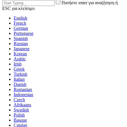
Πατήστε enter για αναζήτηση ή
ESC για κλείσιμο
English
French
German
Portuguese
Spanish
Russian
Japanese
Korean
Arabic
Irish
Greek
Turkish
Italian
Danish
Romanian
Indonesian
Czech
Afrikaans
Swedish
Polish
Basque
Catalan