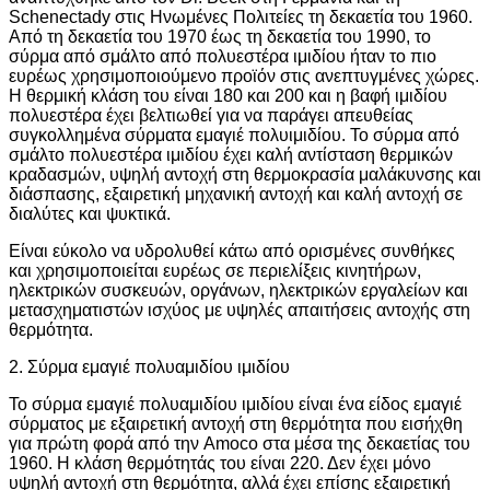
Schenectady στις Ηνωμένες Πολιτείες τη δεκαετία του 1960.
Από τη δεκαετία του 1970 έως τη δεκαετία του 1990, το
σύρμα από σμάλτο από πολυεστέρα ιμιδίου ήταν το πιο
ευρέως χρησιμοποιούμενο προϊόν στις ανεπτυγμένες χώρες.
Η θερμική κλάση του είναι 180 και 200 ​​και η βαφή ιμιδίου
πολυεστέρα έχει βελτιωθεί για να παράγει απευθείας
συγκολλημένα σύρματα εμαγιέ πολυιμιδίου. Το σύρμα από
σμάλτο πολυεστέρα ιμιδίου έχει καλή αντίσταση θερμικών
κραδασμών, υψηλή αντοχή στη θερμοκρασία μαλάκυνσης και
διάσπασης, εξαιρετική μηχανική αντοχή και καλή αντοχή σε
διαλύτες και ψυκτικά.
Είναι εύκολο να υδρολυθεί κάτω από ορισμένες συνθήκες
και χρησιμοποιείται ευρέως σε περιελίξεις κινητήρων,
ηλεκτρικών συσκευών, οργάνων, ηλεκτρικών εργαλείων και
μετασχηματιστών ισχύος με υψηλές απαιτήσεις αντοχής στη
θερμότητα.
2. Σύρμα εμαγιέ πολυαμιδίου ιμιδίου
Το σύρμα εμαγιέ πολυαμιδίου ιμιδίου είναι ένα είδος εμαγιέ
σύρματος με εξαιρετική αντοχή στη θερμότητα που εισήχθη
για πρώτη φορά από την Amoco στα μέσα της δεκαετίας του
1960. Η κλάση θερμότητάς του είναι 220. Δεν έχει μόνο
υψηλή αντοχή στη θερμότητα, αλλά έχει επίσης εξαιρετική