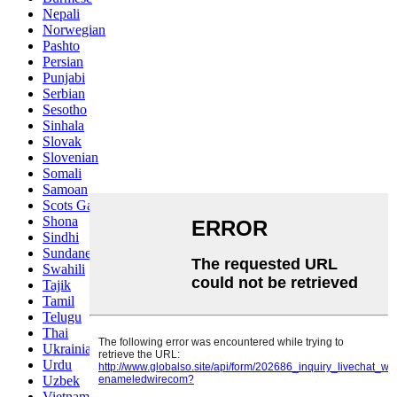
Nepali
Norwegian
Pashto
Persian
Punjabi
Serbian
Sesotho
Sinhala
Slovak
Slovenian
Somali
Samoan
Scots Gaelic
Shona
Sindhi
Sundanese
Swahili
Tajik
Tamil
Telugu
Thai
Ukrainian
Urdu
Uzbek
Vietnamese