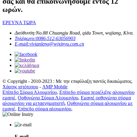
σας και θα επικοινωνήσουμε εντός 12
ωρών.
ΕΡΕΥΝΑ ΤΩΡΑ
Διεύθυνση:
No.88 Chuangju Road, qidu Town, wujiang, Κίνα.
Τηλέφωνο:
0086-512-63056903
E-mail:
vivianleng@wjxinyu.com.cn
© Copyright - 2010-2023 : Με την επιφύλαξη παντός δικαιώματος.
Χάρτης ιστότοπου
-
AMP Mobile
Επίπεδο Σύρμα Αλουμινίου
,
Επίπεδο σύρμα περιέλιξης αλουμινίου
εμαγιέ
,
Ορθογώνιο Σύρμα Αλουμινίου
,
Εμαγιέ ορθογώνιο σύρμα
αλουμινίου για μετασχηματιστή
,
Ορθογώνιο σύρμα αλουμινίου με
εμαγιέ
,
Επίπεδο σύρμα αλουμινίου
,
E-mail