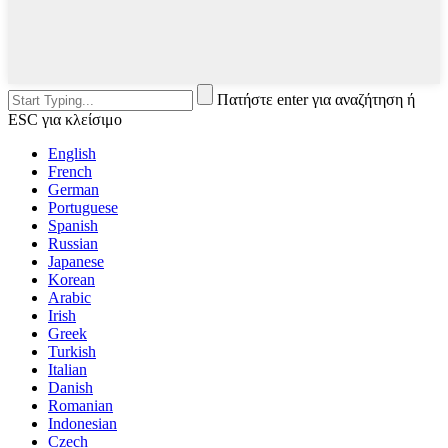
Πατήστε enter για αναζήτηση ή
ESC για κλείσιμο
English
French
German
Portuguese
Spanish
Russian
Japanese
Korean
Arabic
Irish
Greek
Turkish
Italian
Danish
Romanian
Indonesian
Czech