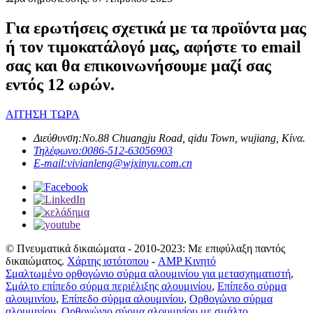
Για ερωτήσεις σχετικά με τα προϊόντα μας
ή τον τιμοκατάλογό μας, αφήστε το email
σας και θα επικοινωνήσουμε μαζί σας
εντός 12 ωρών.
ΑΙΤΗΣΗ ΤΩΡΑ
Διεύθυνση:
No.88 Chuangju Road, qidu Town, wujiang, Κίνα.
Τηλέφωνο:
0086-512-63056903
E-mail:
vivianleng@wjxinyu.com.cn
© Πνευματικά δικαιώματα - 2010-2023: Με επιφύλαξη παντός
δικαιώματος.
Χάρτης ιστότοπου
-
AMP Κινητό
Σμαλτωμένο ορθογώνιο σύρμα αλουμινίου για μετασχηματιστή
,
Σμάλτο επίπεδο σύρμα περιέλιξης αλουμινίου
,
Επίπεδο σύρμα
αλουμινίου
,
Επίπεδο σύρμα αλουμινίου
,
Ορθογώνιο σύρμα
αλουμινίου
,
Ορθογώνιο σύρμα αλουμινίου με σμάλτο
,